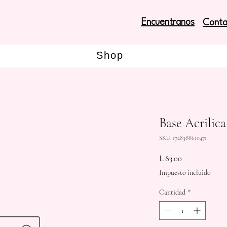
Encuentranos
Conta
Shop
Base Acrilica
SKU: 1728388610471
Precio
L 83.00
Impuesto incluido
Cantidad
*