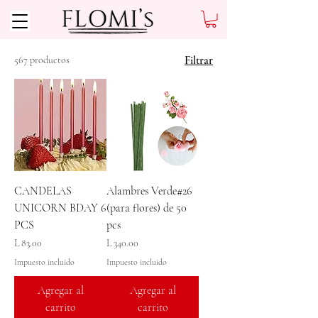
Filtrar
567 productos
CANDELAS
Alambres Verde#26
UNICORN BDAY 6
(para flores) de 50
PCS
pcs
Precio
Precio
L 83.00
L 340.00
Impuesto incluido
Impuesto incluido
Agregar al
Agregar al
carrito
carrito