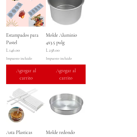
Estampados para
Molde Aluminio
Pastel
4x3.5 pulg
Precio
Precio
L 146.00
L 238.00
Impuesto incluido
Impuesto incluido
Agregar al
Agregar al
carrito
carrito
Asta Plasticas
Molde redondo