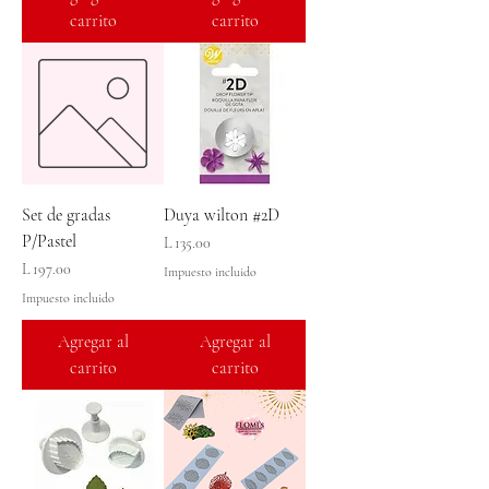
carrito
carrito
Set de gradas
Duya wilton #2D
P/Pastel
Precio
L 135.00
Precio
L 197.00
Impuesto incluido
Impuesto incluido
Agregar al
Agregar al
carrito
carrito