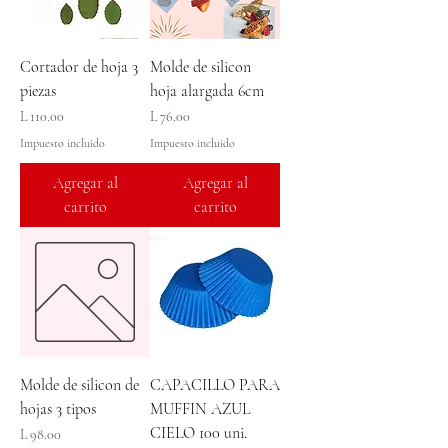
Cortador de hoja 3
Molde de silicon
piezas
hoja alargada 6cm
Precio
Precio
L 110.00
L 76.00
Impuesto incluido
Impuesto incluido
Agregar al
Agregar al
carrito
carrito
Molde de silicon de
CAPACILLO PARA
hojas 3 tipos
MUFFIN AZUL
CIELO 100 uni.
Precio
L 98.00