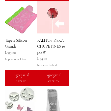
Tapete Silicon
PALITOS PARA
Grande
CHUPETINES 16
pcs 8"
Precio
L 375.00
Precio
L 94.00
Impuesto incluido
Impuesto incluido
Agregar al
Agregar al
carrito
carrito