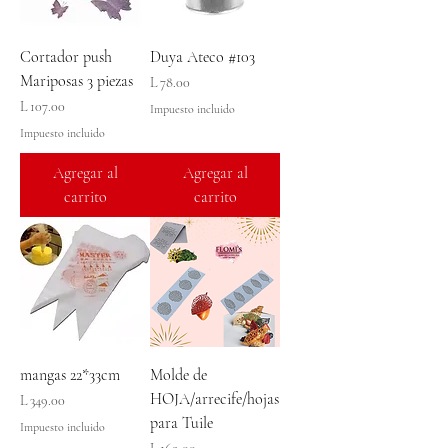
Cortador push
Duya Ateco #103
Mariposas 3 piezas
Precio
L 78.00
Precio
L 107.00
Impuesto incluido
Impuesto incluido
Agregar al
Agregar al
carrito
carrito
mangas 22*33cm
Molde de
HOJA/arrecife/hojas
Precio
L 349.00
para Tuile
Impuesto incluido
Precio