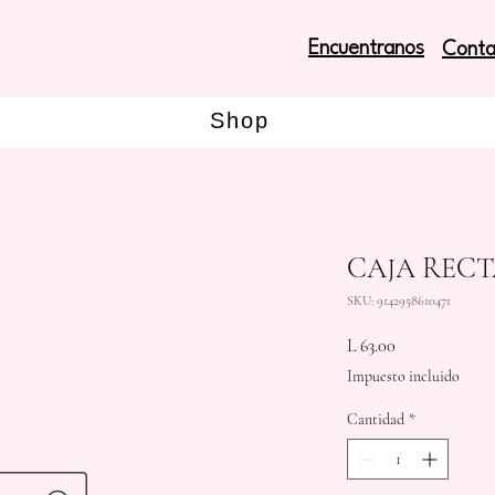
Encuentranos
Conta
Shop
CAJA RECT
SKU: 9142958610471
Precio
L 63.00
Impuesto incluido
Cantidad
*