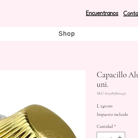
Encuentranos
Conta
Shop
Capacillo Al
uni.
SKU: 6072858610471
Precio
L 140.00
Impuesto incluido
Cantidad
*