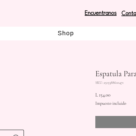
Encuentranos
Conta
Shop
Espatula Par
SKU: 2515388610471
Precio
L 154.00
Impuesto incluido