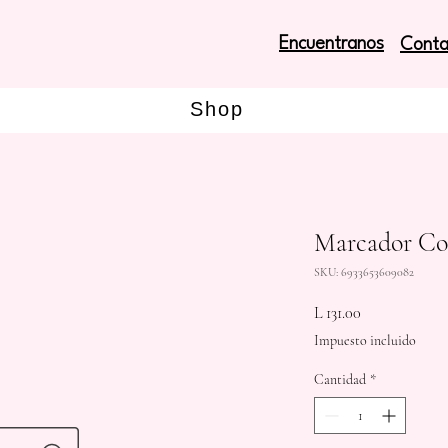
Encuentranos
Conta
Shop
Marcador Co
SKU: 6933653609082
Precio
L 131.00
Impuesto incluido
Cantidad
*