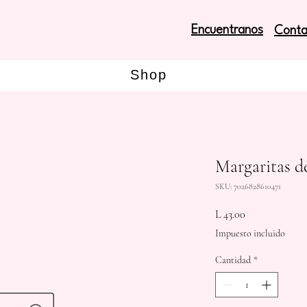
Encuentranos
Conta
Shop
Margaritas d
SKU: 7026828610471
Precio
L 43.00
Impuesto incluido
Cantidad
*