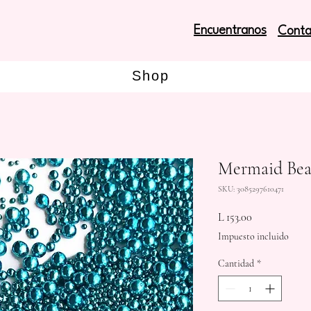
Encuentranos
Conta
Shop
Mermaid Bea
SKU: 3085297610471
Precio
L 153.00
Impuesto incluido
Cantidad
*