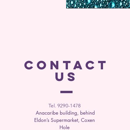
CONTACT
US
Tel. 9290-1
478
Anacaribe building, behind
Eldon’s Supermarket, Coxen
Hole