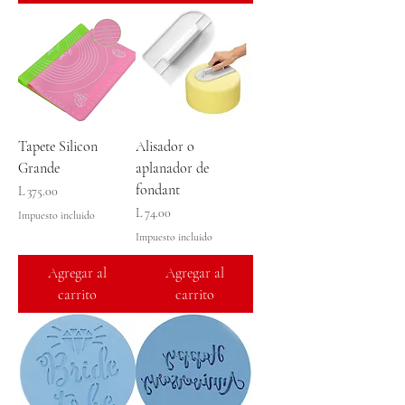
Tapete Silicon
Alisador o
Grande
aplanador de
fondant
Precio
L 375.00
Precio
L 74.00
Impuesto incluido
Impuesto incluido
Agregar al
Agregar al
carrito
carrito