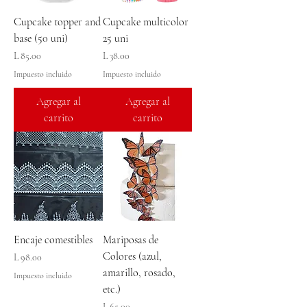
Cupcake topper and
Cupcake multicolor
base (50 uni)
25 uni
Precio
Precio
L 85.00
L 38.00
Impuesto incluido
Impuesto incluido
Agregar al
Agregar al
carrito
carrito
Encaje comestibles
Mariposas de
Colores (azul,
Precio
L 98.00
amarillo, rosado,
Impuesto incluido
etc.)
Precio
L 65.00