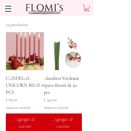
223 productos
CANDELAS
Alambres Verde#26
UNICORN BDAY 6
(para flores) de 50
PCS
pcs
Precio
Precio
L 83.00
L 340.00
Impuesto incluido
Impuesto incluido
Agregar al
Agregar al
carrito
carrito