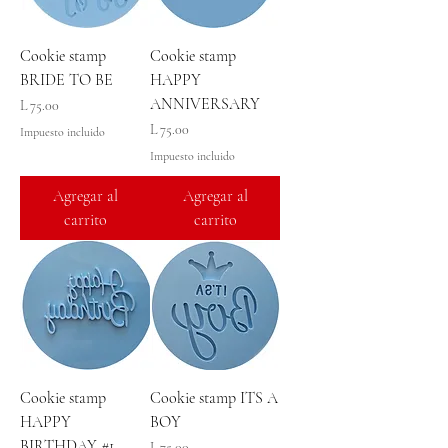
Cookie stamp
Cookie stamp
BRIDE TO BE
HAPPY
ANNIVERSARY
Precio
L 75.00
Precio
L 75.00
Impuesto incluido
Impuesto incluido
Agregar al
Agregar al
carrito
carrito
Cookie stamp
Cookie stamp ITS A
HAPPY
BOY
BIRTHDAY #1
Precio
L 75.00