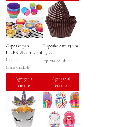
Cupcake pan
Cupcake cafe 25 uni
LINER silicon 12 uni
Precio
L 32.00
Precio
L 47.00
Impuesto incluido
Impuesto incluido
Agregar al
Agregar al
carrito
carrito