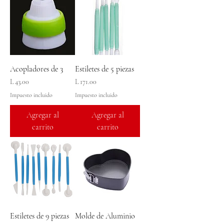
Acopladores de 3
Estiletes de 5 piezas
Precio
Precio
L 43.00
L 171.00
Impuesto incluido
Impuesto incluido
Agregar al
Agregar al
carrito
carrito
Estiletes de 9 piezas
Molde de Aluminio